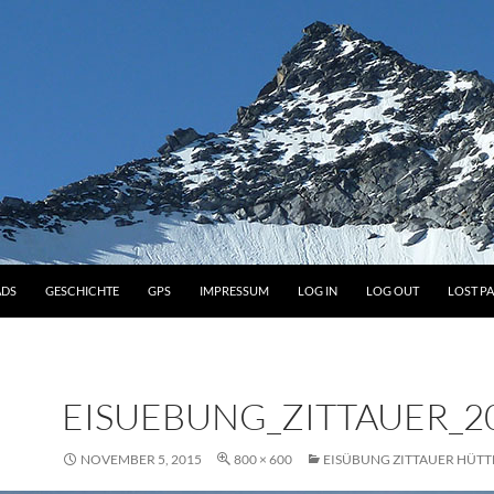
DS
GESCHICHTE
GPS
IMPRESSUM
LOG IN
LOG OUT
LOST P
EISUEBUNG_ZITTAUER_2
NOVEMBER 5, 2015
800 × 600
EISÜBUNG ZITTAUER HÜTT