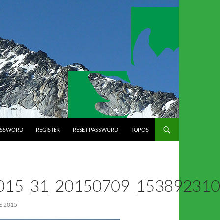
ASSWORD
REGISTER
RESET PASSWORD
TOPOS
015_31_20150709_15389231
E 2015