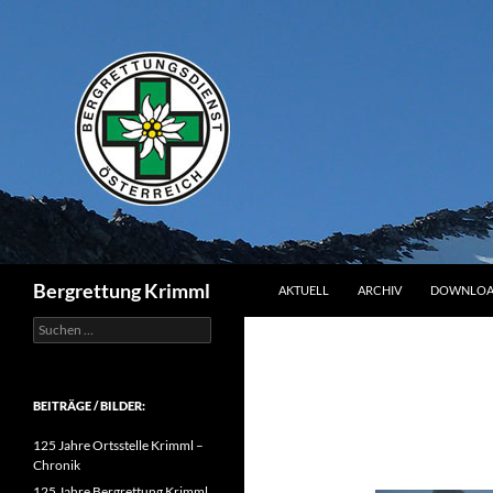
Zum
Inhalt
springen
Suchen
Bergrettung Krimml
AKTUELL
ARCHIV
DOWNLOA
Suchen
nach:
BEITRÄGE / BILDER:
125 Jahre Ortsstelle Krimml –
Chronik
125 Jahre Bergrettung Krimml