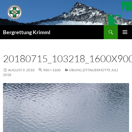
Zum
Inhalt
springen
Suchen
Bergrettung Krimml
PRIMÄR
MENÜ
20180715_103218_1600X90
AUGUST 9, 2018
900 × 1600
ÜBUNG ZITTAUERHÜTTE JULI
2018