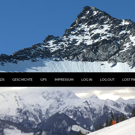
DS
GESCHICHTE
GPS
IMPRESSUM
LOG IN
LOG OUT
LOST P