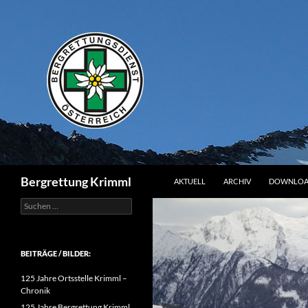
Zum
Inhalt
springen
Suchen
Bergrettung Krimml
AKTUELL
ARCHIV
DOWNLOA
Suchen
nach:
BEITRÄGE / BILDER:
125 Jahre Ortsstelle Krimml –
Chronik
125 Jahre Bergrettung Krimml