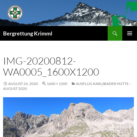
Zum
Inhalt
springen
Suchen
Bergrettung Krimml
PRIMÄR
MENÜ
IMG-20200812-
WA0005_1600X1200
AUGUST 24, 2020
1600 × 1200
AUSFLUG KARLSBADER HÜTTE –
AUGUST 2020