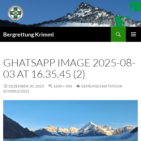
Zum
Inhalt
springen
Suchen
Bergrettung Krimml
PRIMÄR
MENÜ
GHATSAPP IMAGE 2025-08-
03 AT 16.35.45 (2)
DEZEMBER 30, 2025
1600 × 900
GEMEINSCHAFTSTOUR
SCHWEIZ 2025