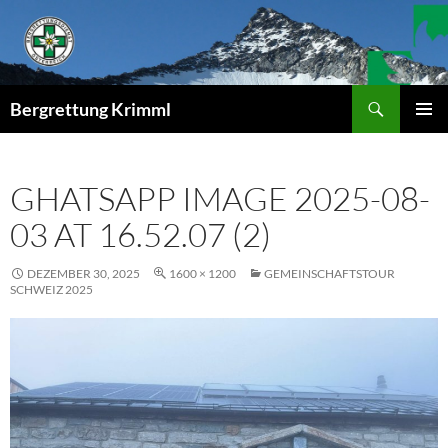
Zum
Inhalt
springen
Suchen
Bergrettung Krimml
PRIMÄR
MENÜ
GHATSAPP IMAGE 2025-08-
03 AT 16.52.07 (2)
DEZEMBER 30, 2025
1600 × 1200
GEMEINSCHAFTSTOUR
SCHWEIZ 2025