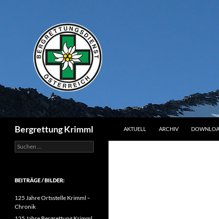
Zum
Inhalt
springen
Suchen
Bergrettung Krimml
AKTUELL
ARCHIV
DOWNLOA
Suchen
nach:
BEITRÄGE / BILDER:
125 Jahre Ortsstelle Krimml –
Chronik
125 Jahre Bergrettung Krimml