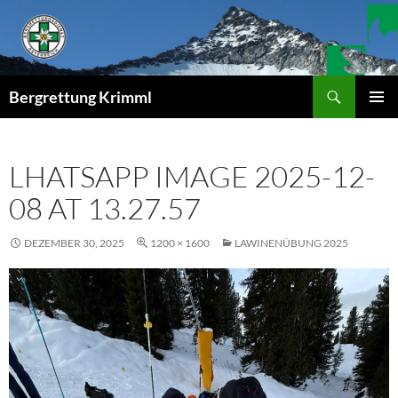
Zum
Inhalt
springen
Suchen
Bergrettung Krimml
PRIMÄR
MENÜ
LHATSAPP IMAGE 2025-12-
08 AT 13.27.57
DEZEMBER 30, 2025
1200 × 1600
LAWINENÜBUNG 2025