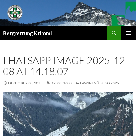
Zum
Inhalt
springen
Suchen
Bergrettung Krimml
PRIMÄR
MENÜ
LHATSAPP IMAGE 2025-12-
08 AT 14.18.07
DEZEMBER 30, 2025
1200 × 1600
LAWINENÜBUNG 2025