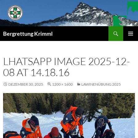
Zum
Inhalt
springen
Suchen
Bergrettung Krimml
PRIMÄR
MENÜ
LHATSAPP IMAGE 2025-12-
08 AT 14.18.16
DEZEMBER 30, 2025
1200 × 1600
LAWINENÜBUNG 2025