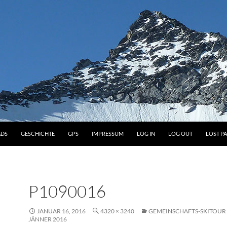
DS
GESCHICHTE
GPS
IMPRESSUM
LOG IN
LOG OUT
LOST P
P1090016
JANUAR 16, 2016
4320 × 3240
GEMEINSCHAFTS-SKITOU
JÄNNER 2016