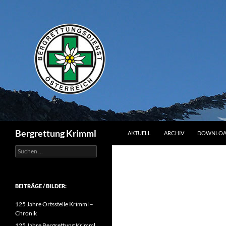
Zum
Inhalt
springen
Suchen
Bergrettung Krimml
AKTUELL
ARCHIV
DOWNLOA
Suchen
nach:
BEITRÄGE / BILDER:
125 Jahre Ortsstelle Krimml –
Chronik
125 Jahre Bergrettung Krimml