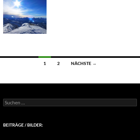
Beitragsnavigation
1
2
NÄCHSTE →
Suchen
nach:
BEITRÄGE / BILDER: