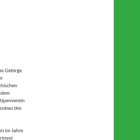
das Gebirge
er
chischen
h dem
Alpenverein
Ausbau des
hn im Jahre
Krimml