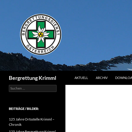
Zum
Inhalt
springen
Suchen
Bergrettung Krimml
AKTUELL
ARCHIV
DOWNLOA
Suchen
nach:
BEITRÄGE / BILDER:
125 Jahre Ortsstelle Krimml –
Chronik
125 Jahre Bergrettung Krimml