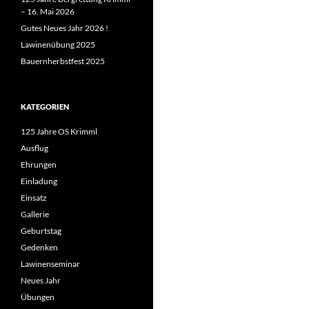
– 16. Mai 2026
Gutes Neues Jahr 2026 !
Lawinenübung 2025
Bauernherbstfest 2025
KATEGORIEN
125 Jahre OS Krimml
Ausflug
Ehrungen
Einladung
Einsatz
Gallerie
Geburtstag
Gedenken
Lawinenseminar
Neues Jahr
Übungen