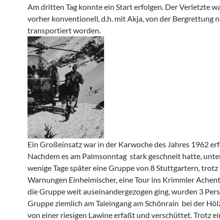
Am dritten Tag konnte ein Start erfolgen. Der Verletzte w
vorher konventionell, d.h. mit Akja, von der Bergrettung
transportiert worden.
Ein Großeinsatz war in der Karwoche des Jahres 1962 erf
Nachdem es am Palmsonntag stark geschneit hatte, unt
wenige Tage später eine Gruppe von 8 Stuttgartern, trot
Warnungen Einheimischer, eine Tour ins Krimmler Achen
die Gruppe weit auseinandergezogen ging, wurden 3 Per
Gruppe ziemlich am Taleingang am Schönrain bei der Hö
von einer riesigen Lawine erfaßt und verschüttet. Trotz ei