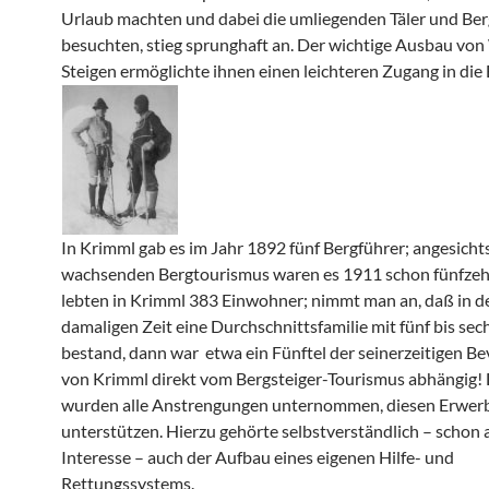
Urlaub machten und dabei die umliegenden Täler und Be
besuchten, stieg sprunghaft an. Der wichtige Ausbau vo
Steigen ermöglichte ihnen einen leichteren Zugang in die 
In Krimml gab es im Jahr 1892 fünf Bergführer; angesicht
wachsenden Bergtourismus waren es 1911 schon fünfzeh
lebten in Krimml 383 Einwohner; nimmt man an, daß in d
damaligen Zeit eine Durchschnittsfamilie mit fünf bis se
bestand, dann war etwa ein Fünftel der seinerzeitigen B
von Krimml direkt vom Bergsteiger-Tourismus abhängig
wurden alle Anstrengungen unternommen, diesen Erwer
unterstützen. Hierzu gehörte selbstverständlich – schon
Interesse – auch der Aufbau eines eigenen Hilfe- und
Rettungssystems.