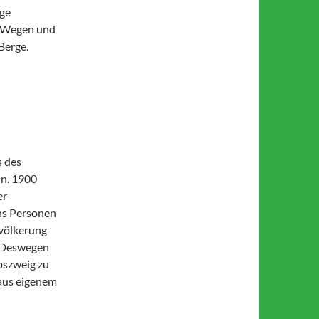
rge
n Wegen und
Berge.
s des
n. 1900
er
chs Personen
evölkerung
! Deswegen
bszweig zu
 aus eigenem