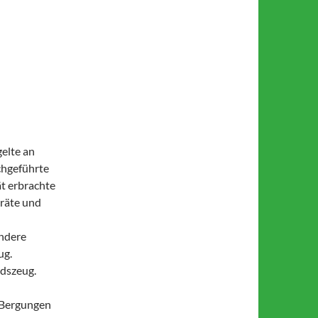
elte an
chgeführte
t erbrachte
eräte und
andere
ug.
ndszeug.
7 Bergungen