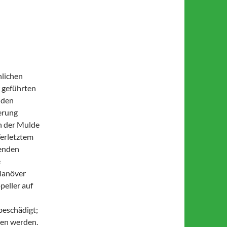
nlichen
r geführten
 den
erung
in der Mulde
Verletztem
senden
e
 Manöver
peller auf
beschädigt;
ben werden.