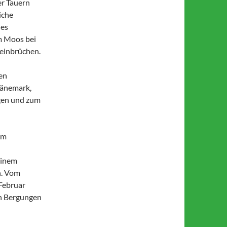
r Tauern
iche
nes
m Moos bei
Beinbrüchen.
en
Dänemark,
gen und zum
am
einem
n. Vom
 Februar
ch Bergungen