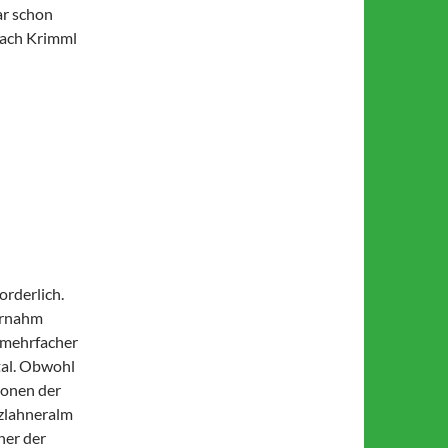
ar schon
 nach Krimml
orderlich.
ernahm
z mehrfacher
tal. Obwohl
sonen der
lzlahneralm
ner der