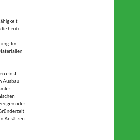
Fähigkeit
 die heute
tung. Im
Materialien
en einst
en Ausbau
mmler
nischen
gzeugen oder
 Gründerzeit
 in Ansätzen