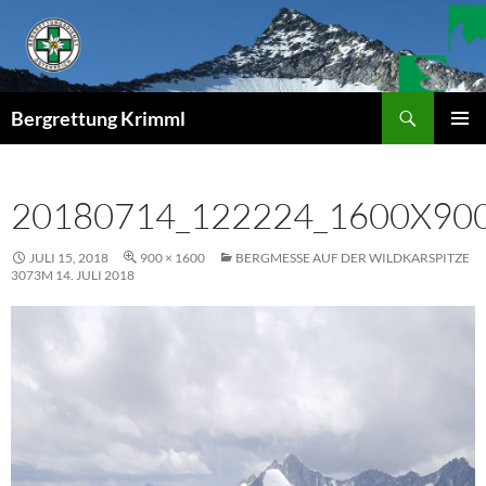
Zum
Inhalt
springen
Suchen
Bergrettung Krimml
PRIMÄR
MENÜ
20180714_122224_1600X90
JULI 15, 2018
900 × 1600
BERGMESSE AUF DER WILDKARSPITZE
3073M 14. JULI 2018