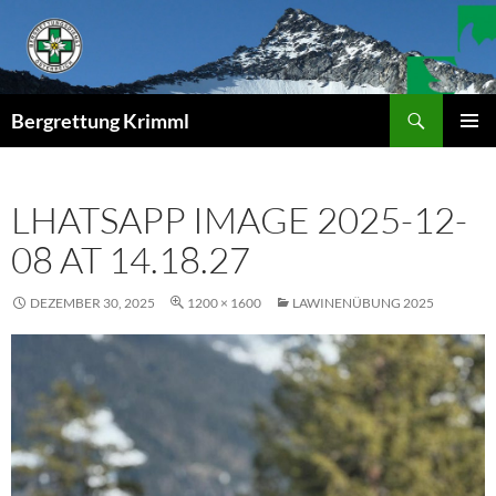
Zum
Inhalt
springen
Suchen
Bergrettung Krimml
PRIMÄR
MENÜ
LHATSAPP IMAGE 2025-12-
08 AT 14.18.27
DEZEMBER 30, 2025
1200 × 1600
LAWINENÜBUNG 2025